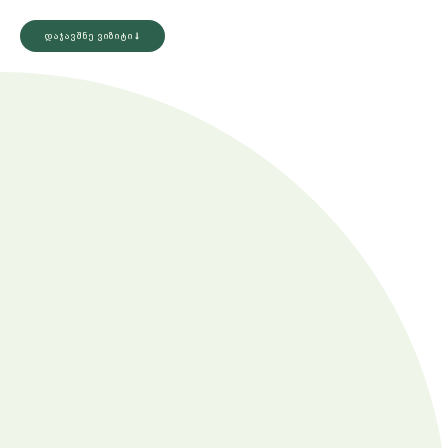
დაჯავშნე ვიზიტი