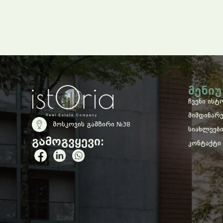
Მენიუ
ჩვენი ისტ
მიმდინარ
მოსკოვის გამზირი №38
სიახლეებ
გამოგვყევი:
კონტაქტი