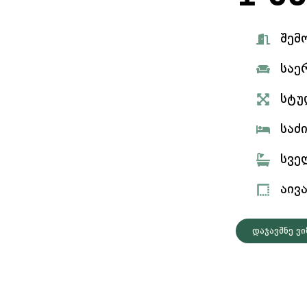
შემ
საე
სტუ
საძ
სვე
აივ
დაჯავშნე ვ