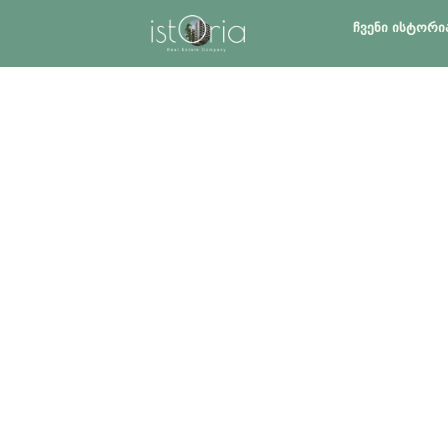
ᲩᲕᲔᲜᲘ ᲘᲡᲢᲝᲠᲘ