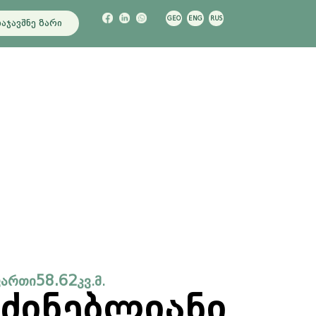
GEO
ENG
RUS
აჯავშნე ზარი
58.62
ფართი
კვ.მ.
აძინებლიანი