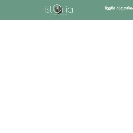
ᲩᲕᲔᲜᲘ ᲘᲡᲢᲝᲠᲘ