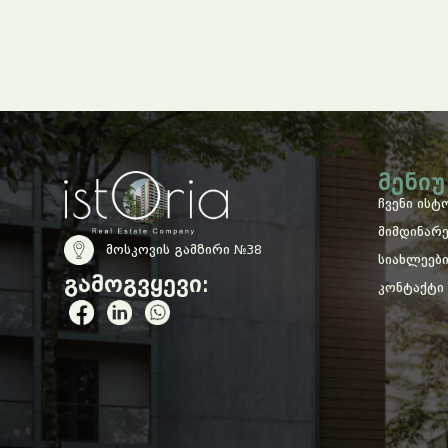
Მენიუ
ჩვენი ისტ
მიმდინარ
მოსკოვის გამზირი №38
სიახლეებ
გამოგვყევი:
კონტაქტი