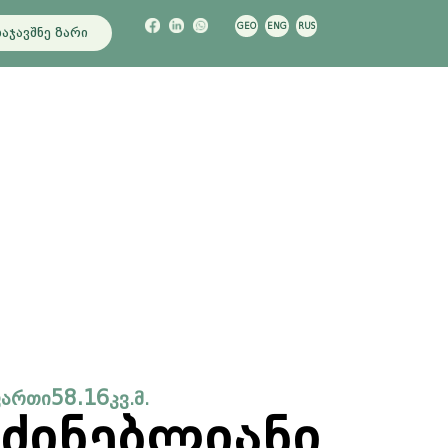
GEO
ENG
RUS
აჯავშნე ზარი
58.16
ფართი
კვ.მ.
აძინებლიანი