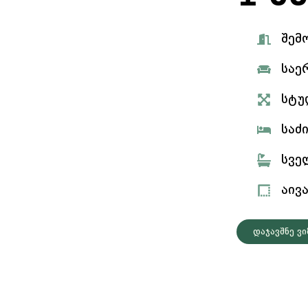
შემ
საე
სტუ
საძ
სვე
აივ
დაჯავშნე ვ