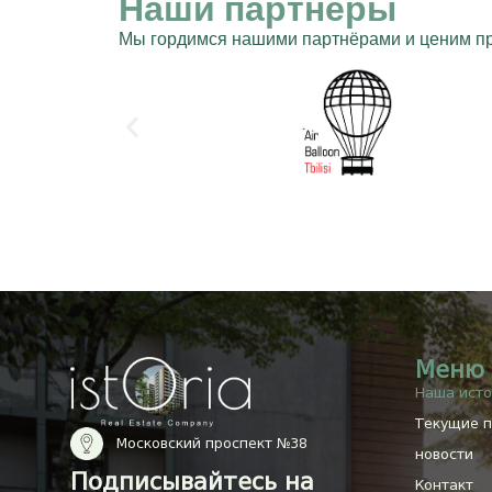
Наши партнеры
Мы гордимся нашими партнёрами и ценим про
⌕
⌕
⌕
⌕
⌕
⌕
⌕
⌕
⌕
⌕
⌕
⌕
Меню
Наша исто
Текущие 
Московский проспект №38
новости
Подписывайтесь на
Контакт