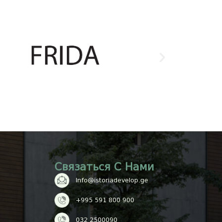
Связаться С Нами
Info@istoriadevelop.ge
+995 591 800 900
032 2500090